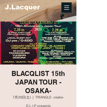
J.Lacquer
BLACQLIST 15th
JAPAN TOUR -
OSAKA-
7月29日(土)
  |  
TRIANGLE -osaka-
D.L.I.P presents